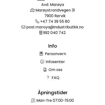
Avd. Marøya
Marøystrandvegen 31
7900 Rørvik
+47 74 39 55 80
post.maroya@industributikk.no
992 040 742
Info
Personvern
Infosenter
Om oss
FAQ
Åpningstider
Man-fre 07:00-15:00