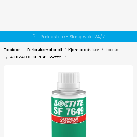
Skip to main content
Hydraulikk
Væskehåndtering
Forsiden
Forbruksmateriell
Kjemiprodukter
Loctite
AKTIVATOR SF 7649 Loctite
EL-verktøy
Håndverktøy
Forbruksmateriell
Arbeidsklær
Arbeidsplassen