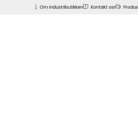
Skip to main content
Om industributikken
Kontakt oss
Produs