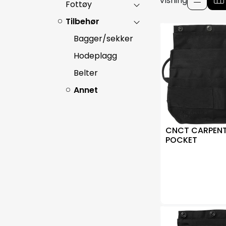
Visning
Fottøy
Tilbehør
Bagger/sekker
Hodeplagg
Belter
Annet
CNCT CARPEN
POCKET