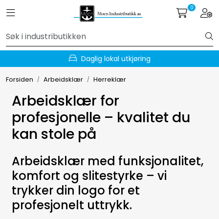
Skip to main content
0
Toggle navigation
Togg
Hydraulikk
Daglig lokal utkjøring
Væskehåndtering
Forsiden
Arbeidsklær
Herreklær
EL-verktøy
Arbeidsklær for
profesjonelle – kvalitet du
Håndverktøy
kan stole på
Forbruksmateriell
Arbeidsklær med funksjonalitet,
komfort og slitestyrke – vi
Arbeidsklær
trykker din logo for et
Arbeidsplassen
profesjonelt uttrykk.