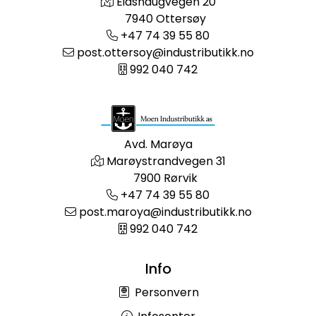
Eidshaugvegen 20
7940 Ottersøy
+47 74 39 55 80
post.ottersoy@industributikk.no
992 040 742
Avd. Marøya
Marøystrandvegen 31
7900 Rørvik
+47 74 39 55 80
post.maroya@industributikk.no
992 040 742
Info
Personvern