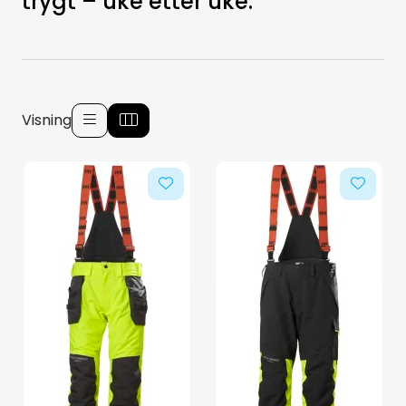
trygt – uke etter uke.
Aquakultur
Visning