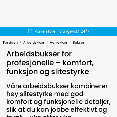
Skip to main content
Hydraulikk
Parkerstore - Slangevakt 24/7
Væskehåndtering
Forsiden
Arbeidsklær
Herreklær
Bukser
EL-verktøy
Arbeidsbukser for
profesjonelle – komfort,
Håndverktøy
funksjon og slitestyrke
Forbruksmateriell
Våre arbeidsbukser kombinerer
høy slitestyrke med god
Arbeidsklær
komfort og funksjonelle detaljer,
Arbeidsplassen
slik at du kan jobbe effektivt og