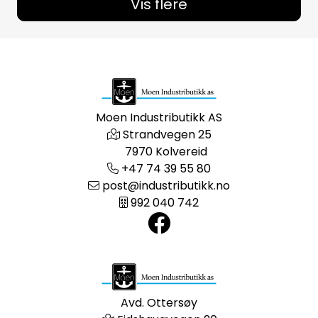
Vis flere
Moen Industributikk AS
Strandvegen 25
7970 Kolvereid
+47 74 39 55 80
post@industributikk.no
992 040 742
Avd. Ottersøy