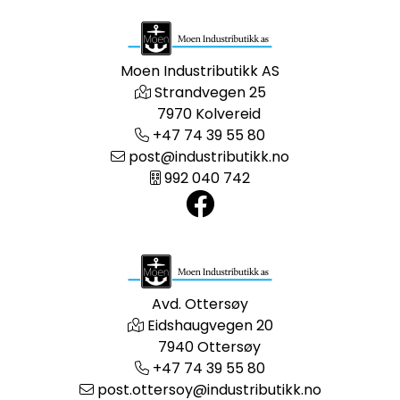
Moen Industributikk AS
Strandvegen 25
7970 Kolvereid
+47 74 39 55 80
post@industributikk.no
992 040 742
Avd. Ottersøy
Eidshaugvegen 20
7940 Ottersøy
+47 74 39 55 80
post.ottersoy@industributikk.no