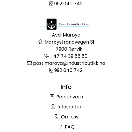
992 040 742
Avd. Marøya
Marøystrandvegen 31
7900 Rørvik
+47 74 39 55 80
post.maroya@industributikk.no
992 040 742
Info
Personvern
Infosenter
Om oss
FAQ