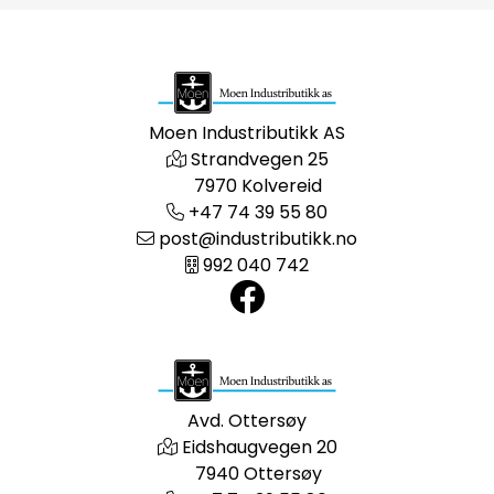
Moen Industributikk AS
Strandvegen 25
7970 Kolvereid
+47 74 39 55 80
post@industributikk.no
992 040 742
Avd. Ottersøy
Eidshaugvegen 20
7940 Ottersøy