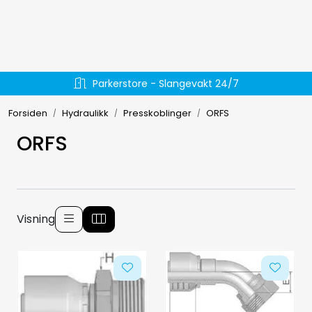
Skip to main content
Hydraulikk
Parkerstore - Slangevakt 24/7
Væskehåndtering
Forsiden
Hydraulikk
Presskoblinger
ORFS
EL-verktøy
ORFS
Håndverktøy
Forbruksmateriell
Visning
Arbeidsklær
Arbeidsplassen