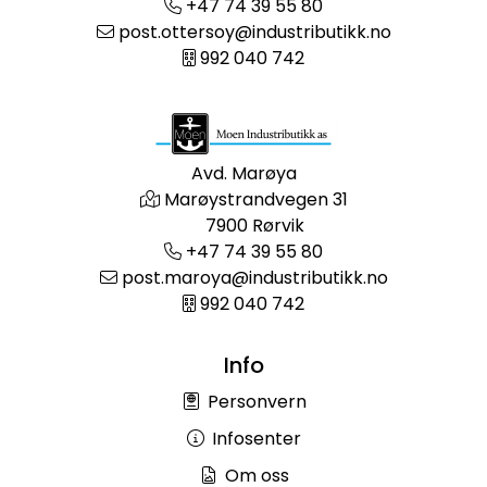
+47 74 39 55 80
post.ottersoy@industributikk.no
992 040 742
Avd. Marøya
Marøystrandvegen 31
7900 Rørvik
+47 74 39 55 80
post.maroya@industributikk.no
992 040 742
Info
Personvern
Infosenter
Om oss