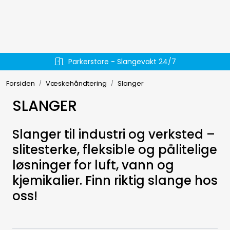
Skip to main content
Hydraulikk
Parkerstore - Slangevakt 24/7
Væskehåndtering
Forsiden
Væskehåndtering
Slanger
EL-verktøy
SLANGER
Håndverktøy
Slanger til industri og verksted –
slitesterke, fleksible og pålitelige
Forbruksmateriell
løsninger for luft, vann og
kjemikalier. Finn riktig slange hos
Arbeidsklær
oss!
Arbeidsplassen