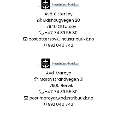
Avd. Ottersøy
Eidshaugvegen 20
7940 Ottersøy
+47 74 39 55 80
post.ottersoy@industributikk.no
992 040 742
Avd. Marøya
Marøystrandvegen 31
7900 Rørvik
+47 74 39 55 80
post.maroya@industributikk.no
992 040 742