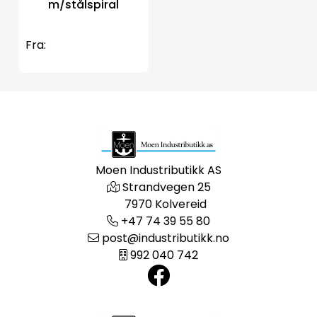
m/stålspiral
Fra:
Moen Industributikk AS
Strandvegen 25
7970 Kolvereid
+47 74 39 55 80
post@industributikk.no
992 040 742