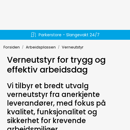
Skip to main content
Hydraulikk
Parkerstore - Slangevakt 24/7
Væskehåndtering
Forsiden
Arbeidsplassen
Verneutstyr
EL-verktøy
Verneutstyr for trygg og
effektiv arbeidsdag
Håndverktøy
Vi tilbyr et bredt utvalg
Forbruksmateriell
verneutstyr fra anerkjente
leverandører, med fokus på
Arbeidsklær
kvalitet, funksjonalitet og
sikkerhet for krevende
Arbeidsplassen
arbeidsmiljøer.