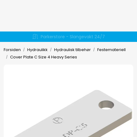
Skip to main content
Hydraulikk
Daglig lokal utkjøring
Væskehåndtering
Forsiden
Hydraulikk
Hydraulisk tilbehør
Festemateriell
Cover Plate C Size 4 Heavy Series
EL-verktøy
Håndverktøy
Forbruksmateriell
Arbeidsklær
Arbeidsplassen