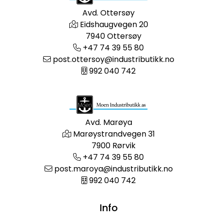
Avd. Ottersøy
Eidshaugvegen 20
7940 Ottersøy
+47 74 39 55 80
post.ottersoy@industributikk.no
992 040 742
Avd. Marøya
Marøystrandvegen 31
7900 Rørvik
+47 74 39 55 80
post.maroya@industributikk.no
992 040 742
Info