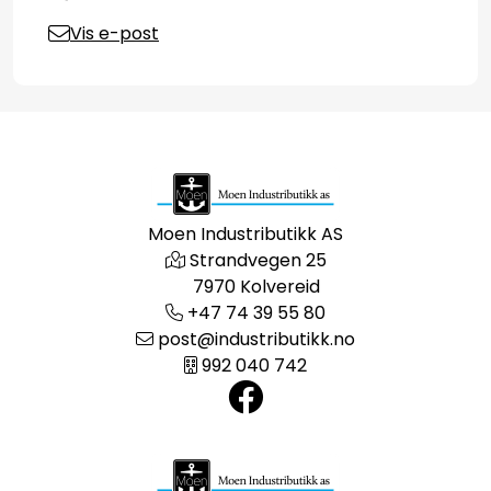
Vis e-post
Moen Industributikk AS
Strandvegen 25
7970 Kolvereid
+47 74 39 55 80
post@industributikk.no
992 040 742