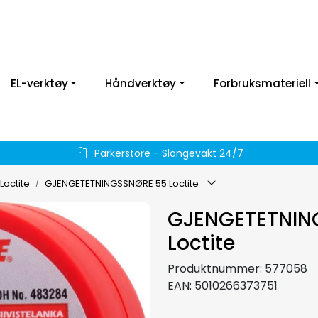
EL-verktøy
Håndverktøy
Forbruksmateriell
Parkerstore - Slangevakt 24/7
Loctite
GJENGETETNINGSSNØRE 55 Loctite
GJENGETETNIN
Loctite
Produktnummer:
577058
EAN:
5010266373751