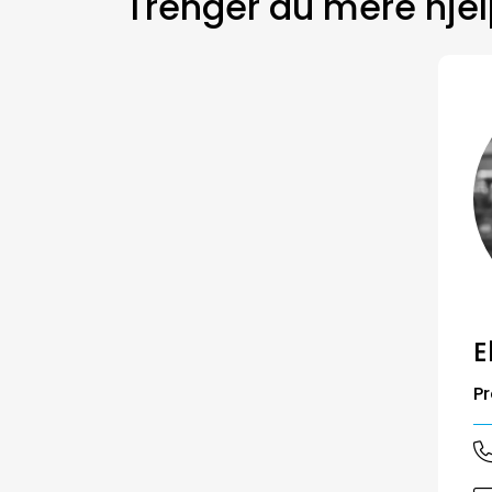
Trenger du mere hje
E
Pr