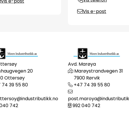
Vis e-post
Vis e-post
Ottersøy
Avd. Marøya
shaugvegen 20
Marøystrandvegen 31
0 Ottersøy
7900 Rørvik
 74 39 55 80
+47 74 39 55 80
ttersoy@industributikk.no
post.maroya@industributik
 040 742
992 040 742