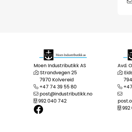
Moen Industributikk AS
Avd. 
Strandvegen 25
Eid
7970 Kolvereid
794
+47 74 39 55 80
+47
post@industributikk.no
992 040 742
post.o
992