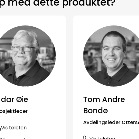
lp med dette produktet?
ldar Øie
Tom Andre
Bondø
osjektleder
Avdelingsleder Otters
Vis telefon
Vis telefon