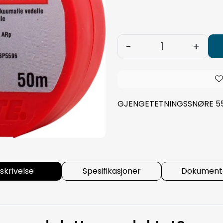
-
+
GJENGETETNINGSSNØRE 55
skrivelse
Spesifikasjoner
Dokumenta