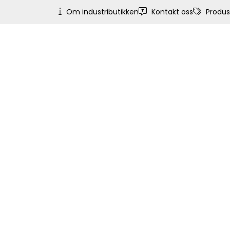
Skip to main content
Om industributikken
Kontakt oss
Produs