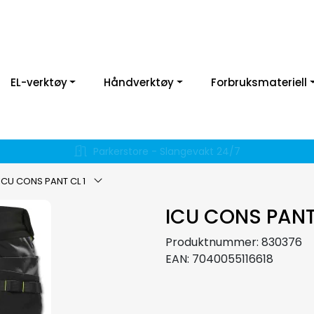
EL-verktøy
Håndverktøy
Forbruksmateriell
Daglig lokal utkjøring
ICU CONS PANT CL 1
ICU CONS PANT
Produktnummer:
830376
EAN:
7040055116618