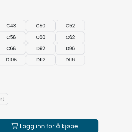
C48
C50
C52
C58
C60
C62
C68
D92
D96
D108
D112
D116
rt
Logg inn for å kjøpe