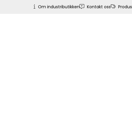
Skip to main content
Om industributikken
Kontakt oss
Produs