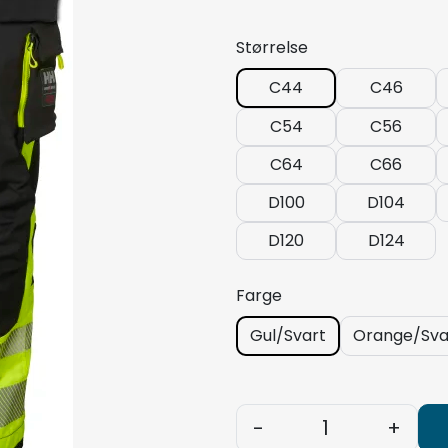
Størrelse
C44
C46
C54
C56
C64
C66
D100
D104
D120
D124
Farge
Gul/Svart
Orange/Sva
-
+