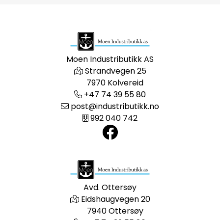
Moen Industributikk AS
Strandvegen 25
7970 Kolvereid
+47 74 39 55 80
post@industributikk.no
992 040 742
Avd. Ottersøy
Eidshaugvegen 20
7940 Ottersøy