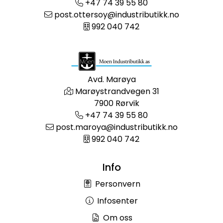
+47 74 39 55 80
post.ottersoy@industributikk.no
992 040 742
Avd. Marøya
Marøystrandvegen 31
7900 Rørvik
+47 74 39 55 80
post.maroya@industributikk.no
992 040 742
Info
Personvern
Infosenter
Om oss