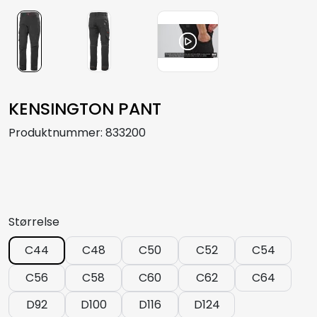
KENSINGTON PANT
Produktnummer:
833200
Størrelse
C44
C48
C50
C52
C54
C56
C58
C60
C62
C64
D92
D100
D116
D124