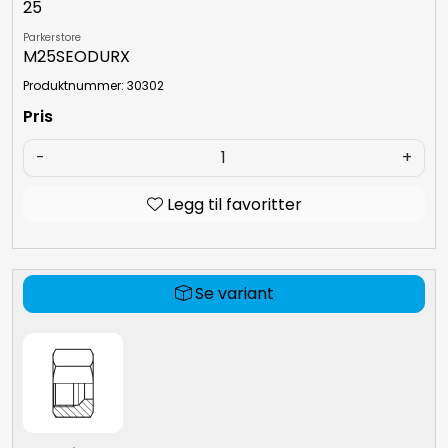
25
Parkerstore
M25SEODURX
Produktnummer: 30302
-
+
Legg til favoritter
Se variant