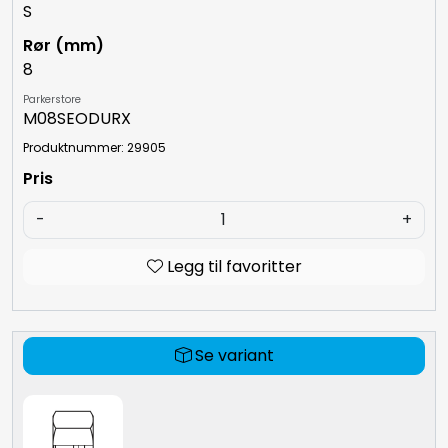
S
8
Parkerstore
M08SEODURX
Produktnummer: 29905
-
+
Legg til favoritter
Se variant