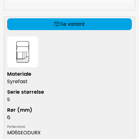
Se variant
Syrefast
S
6
Parkerstore
M06SEODURX