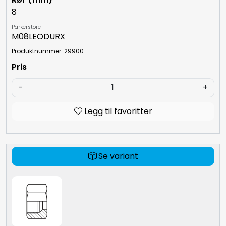
8
Parkerstore
M08LEODURX
Produktnummer: 29900
-
+
Legg til favoritter
Se variant