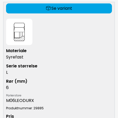
Se variant
Syrefast
L
6
Parkerstore
M06LEODURX
Produktnummer: 29885