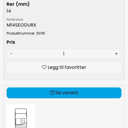
14
Parkerstore
M14SEODURX
Produktnummer: 30115
-
+
Legg til favoritter
Se variant