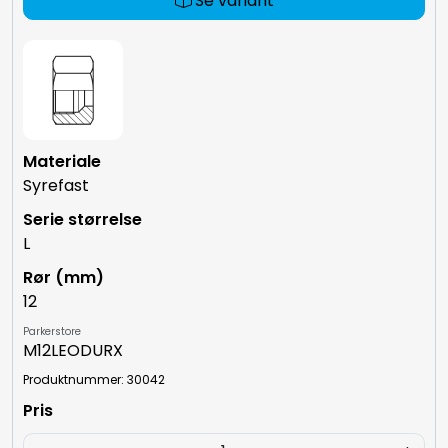
Se variant
Syrefast
L
12
Parkerstore
M12LEODURX
Produktnummer: 30042