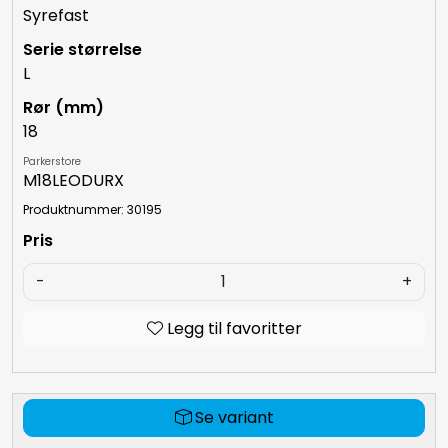
Syrefast
L
18
Parkerstore
M18LEODURX
Produktnummer: 30195
-
+
Legg til favoritter
Se variant