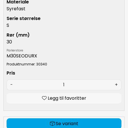
Syrefast
S
30
Parkerstore
M30SEODURX
Produktnummer: 30340
-
+
Legg til favoritter
Se variant