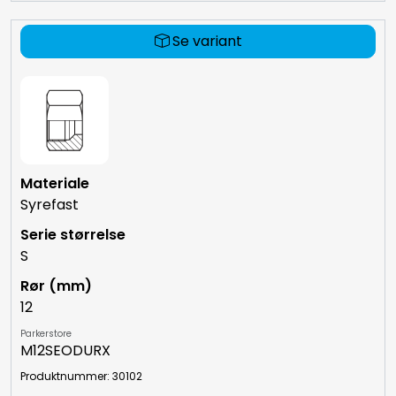
Se variant
Syrefast
S
12
Parkerstore
M12SEODURX
Produktnummer: 30102