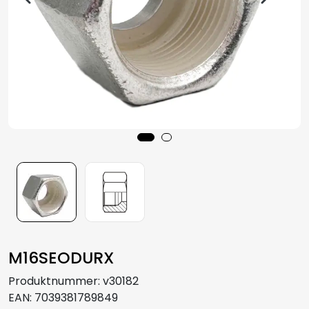
Aquakultur
M16SEODURX
Produktnummer:
v30182
EAN:
7039381789849