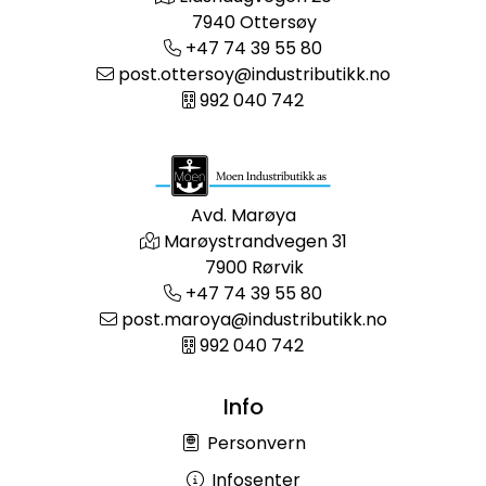
7940 Ottersøy
+47 74 39 55 80
post.ottersoy@industributikk.no
992 040 742
Avd. Marøya
Marøystrandvegen 31
7900 Rørvik
+47 74 39 55 80
post.maroya@industributikk.no
992 040 742
Info
Personvern
Infosenter