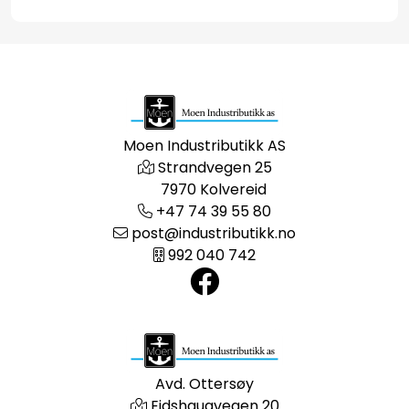
Moen Industributikk AS
Strandvegen 25
7970 Kolvereid
+47 74 39 55 80
post@industributikk.no
992 040 742
Avd. Ottersøy
Eidshaugvegen 20