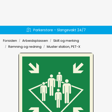
Skip to main content
Hydraulikk
Daglig lokal utkjøring
Væskehåndtering
Forsiden
Arbeidsplassen
Skilt og merking
Rømning og redning
Muster station, PET-X
EL-verktøy
Håndverktøy
Forbruksmateriell
Arbeidsklær
Arbeidsplassen