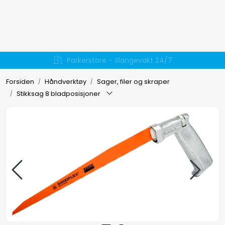
Skip to main content
Hydraulikk
Væskehåndtering
Forsiden
Håndverktøy
Sager, filer og skraper
Stikksag 8 bladposisjoner
EL-verktøy
Håndverktøy
Forbruksmateriell
Arbeidsklær
Arbeidsplassen