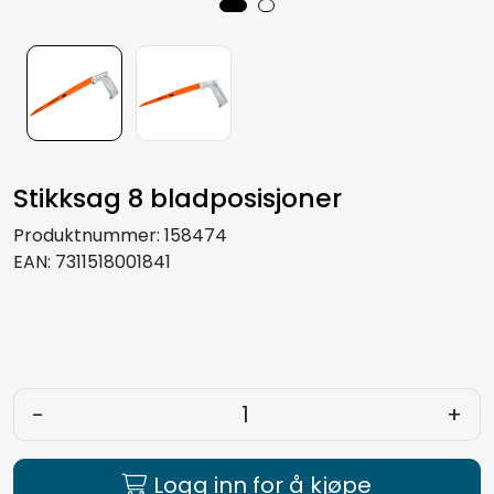
Aquakultur
Stikksag 8 bladposisjoner
Produktnummer:
158474
EAN:
7311518001841
-
+
Logg inn for å kjøpe