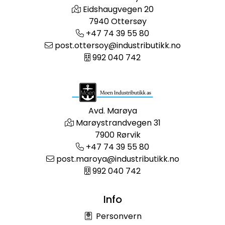
Eidshaugvegen 20
7940 Ottersøy
+47 74 39 55 80
post.ottersoy@industributikk.no
992 040 742
Avd. Marøya
Marøystrandvegen 31
7900 Rørvik
+47 74 39 55 80
post.maroya@industributikk.no
992 040 742
Info
Personvern