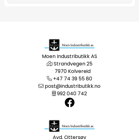
Moen Industributikk AS
Strandvegen 25
7970 Kolvereid
+47 74 39 55 80
post@industributikk.no
992 040 742
Avd. Ottersøy